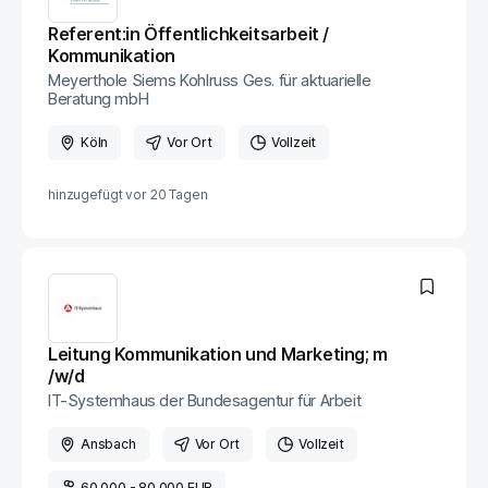
Referent:in Öffentlichkeitsarbeit /
Kommunikation
Meyerthole Siems Kohlruss Ges. für aktuarielle
Beratung mbH
Köln
Vor Ort
Vollzeit
hinzugefügt vor
20 Tagen
Leitung Kommunikation und Marketing; m​
/w​/d
IT-Systemhaus der Bundesagentur für Arbeit
Ansbach
Vor Ort
Vollzeit
60.000 - 80.000 EUR