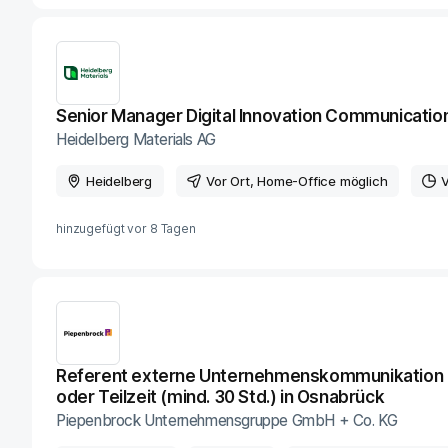
Senior Manager Digital Innovation Communicatio
Heidelberg Materials AG
Heidelberg
Vor Ort
, Home-Office möglich
V
hinzugefügt vor
8 Tagen
Referent externe Unternehmenskom­munikation (m
oder Teilzeit (mind. 30 Std.) in Osnabrück
Piepenbrock Unternehmensgruppe GmbH + Co. KG