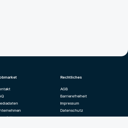
obmarket
Rechtliches
ontakt
AGB
AQ
Barrierefreiheit
ediadaten
Impressum
nternehmen
Datenschutz
ewsletter
rchiv