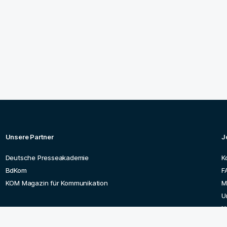
Unsere Partner
J
Deutsche Presseakademie
K
BdKom
F
KOM Magazin für Kommunikation
M
U
N
A