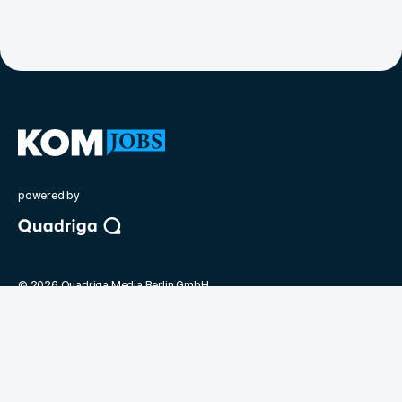
powered by
©
2026
Quadriga Media Berlin GmbH
Unsere Partner
Deutsche Presseakademie
BdKom