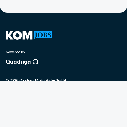
powered by
©
2026
Quadriga Media Berlin GmbH
Unsere Partner
Deutsche Presseakademie
BdKom
KOM Magazin für Kommunikation