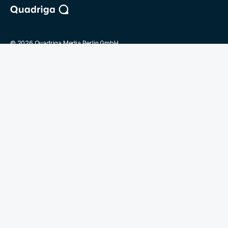
©
2026
Quadriga Media Berlin GmbH
Unsere Partner
Deutsche Presseakademie
BdKom
KOM Magazin für Kommunikation
Jobmarket
Kontakt
FAQ
Mediadaten
Unternehmen
Newsletter
Archiv