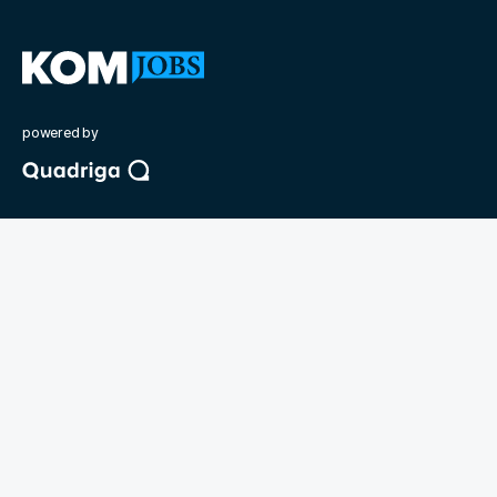
powered by
©
2026
Quadriga Media Berlin GmbH
Unsere Partner
Deutsche Presseakademie
BdKom
KOM Magazin für Kommunikation
Jobmarket
Kontakt