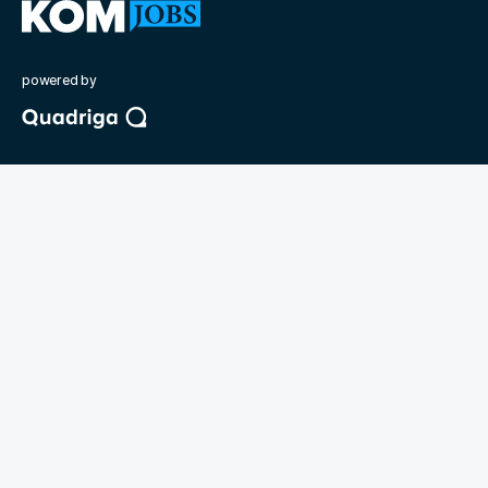
powered by
©
2026
Quadriga Media Berlin GmbH
Unsere Partner
Deutsche Presseakademie
BdKom
KOM Magazin für Kommunikation
Jobmarket
Kontakt
FAQ
Mediadaten